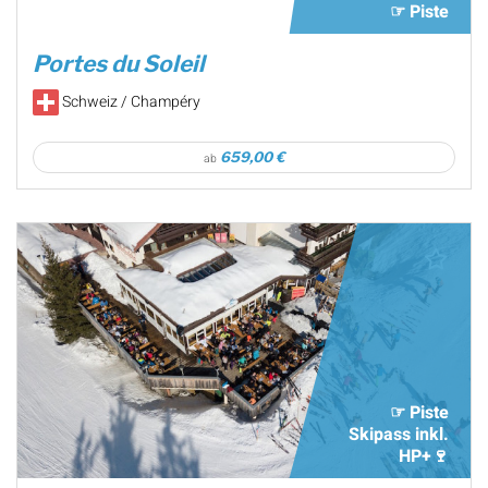
☞ Piste
Portes du Soleil
Schweiz / Champéry
659,00 €
ab
☞ Piste
Skipass inkl.
HP+🍷