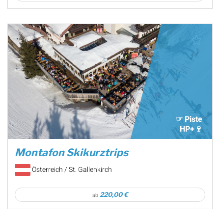
☞ Piste
HP+🍷
Montafon Skikurztrips
Österreich / St. Gallenkirch
220,00 €
ab