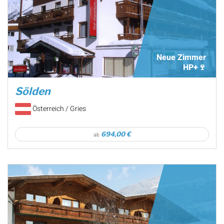
Neue Zimmer
HP+🍷
Sölden
Österreich / Gries
694,00 €
ab