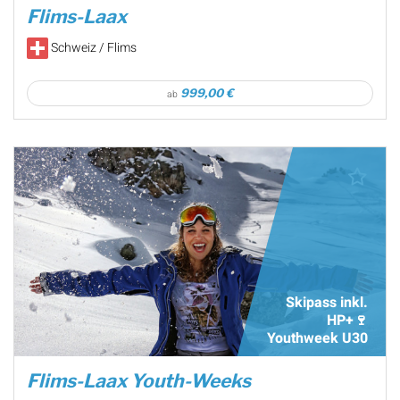
Flims-Laax
Schweiz / Flims
999,00 €
ab
Skipass inkl.
HP+🍷
Youthweek U30
Flims-Laax Youth-Weeks