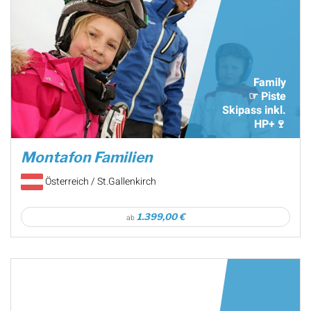
Family
☞ Piste
Skipass inkl.
HP+🍷
Montafon Familien
Österreich / St.Gallenkirch
1.399,00 €
ab