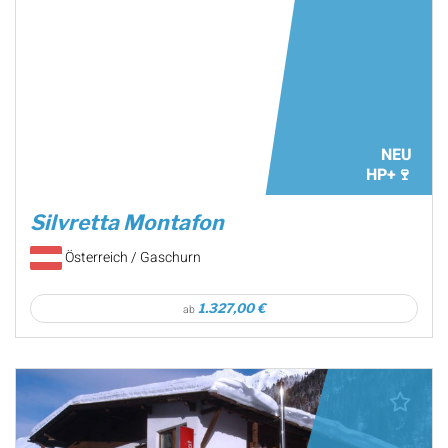
NEU
HP+🍷
Silvretta Montafon
Österreich / Gaschurn
1.327,00 €
ab