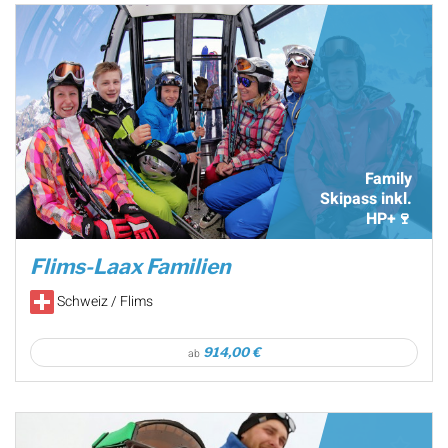
Family
Skipass inkl.
HP+🍷
Flims-Laax Familien
Schweiz / Flims
914,00 €
ab