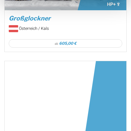
HP+🍷
Großglockner
Österreich / Kals
605,00 €
ab