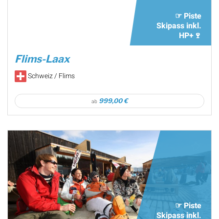
☞ Piste
Skipass inkl.
HP+🍷
Flims-Laax
Schweiz / Flims
999,00 €
ab
☞ Piste
Skipass inkl.