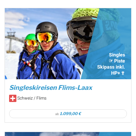
Singles
☞ Piste
Skipass inkl.
HP+🍷
Singleskireisen Flims-Laax
Schweiz / Flims
1.099,00 €
ab