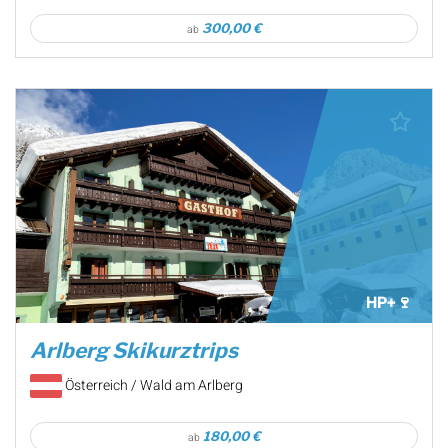
300,00 €
ab
HP+🍷
Arlberg Skikurztrips
Österreich / Wald am Arlberg
180,00 €
ab