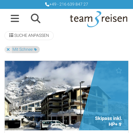
+49 - 216 639 847 27
SUCHE ANPASSEN
Mit Schnee
Skipass inkl.
HP+🍷