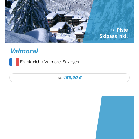
☞ Piste
Skipass inkl.
Valmorel
Frankreich / Valmorel-Savoyen
459,00 €
ab