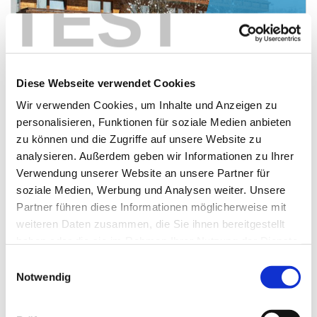
TEST
Neue Zimmer
HP+🍷
Diese Webseite verwendet Cookies
Zillertal
Wir verwenden Cookies, um Inhalte und Anzeigen zu
personalisieren, Funktionen für soziale Medien anbieten
Österreich / Aschau
zu können und die Zugriffe auf unsere Website zu
analysieren. Außerdem geben wir Informationen zu Ihrer
774,00 €
ab
Verwendung unserer Website an unsere Partner für
soziale Medien, Werbung und Analysen weiter. Unsere
Partner führen diese Informationen möglicherweise mit
weiteren Daten zusammen, die Sie ihnen bereitgestellt
haben oder die sie im Rahmen Ihrer Nutzung der Dienste
gesammelt haben.
Einwilligungsauswahl
Notwendig