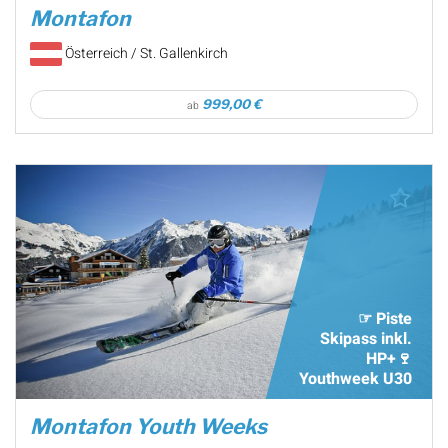
Montafon
Österreich / St. Gallenkirch
999,00 €
ab
☞ Piste
Skipass inkl.
HP+🍷
Youthweek U30
Montafon Youth Weeks