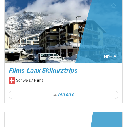
HP+🍷
Flims-Laax Skikurztrips
Schweiz / Flims
180,00 €
ab