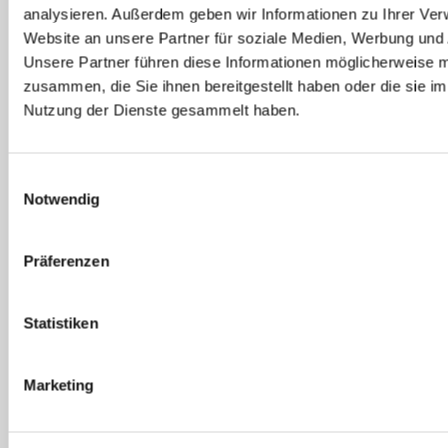
analysieren. Außerdem geben wir Informationen zu Ihrer Ve
ABSENDEN
Website an unsere Partner für soziale Medien, Werbung und 
Unsere Partner führen diese Informationen möglicherweise m
zusammen, die Sie ihnen bereitgestellt haben oder die sie i
Nutzung der Dienste gesammelt haben.
Einwilligungsauswahl
Notwendig
So erreicht Ihr uns
Präferenzen
TEAM 3 Reisen GmbH
Statistiken
Dahlener Straße 119-125
DE - 41239 Mönchengladbach
Telefon: +49-2166-3984-727
Marketing
Telefax: +49-2166-3984-716
Öffnungszeiten:
Montag bis Freitag von 10:00-18:00Uhr