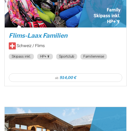
Family
Skipass inkl.
HP+🍷
Flims-Laax Familien
Schweiz / Flims
Skipass inkl.
HP+🍷
Sportclub
Familienreise
914,00 €
ab