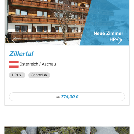
Neue Zimmer
HP+🍷
Zillertal
Österreich / Aschau
HP+🍷
Sportclub
774,00 €
ab