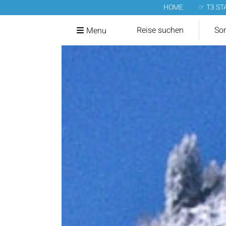
HOME
☞ T3 ST
Reise suchen
So
Menu