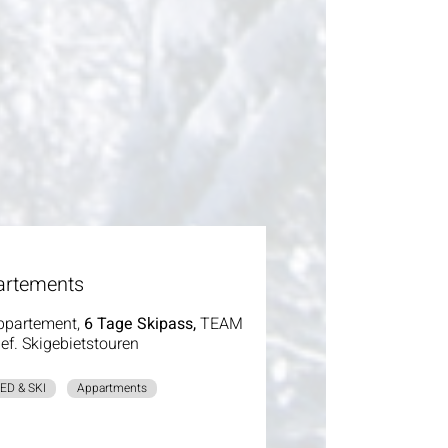
artements
Appartement,
6 Tage Skipass,
TEAM
gef. Skigebietstouren
ED & SKI
Appartments