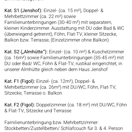
Kat. S1 (Jenshof):
Einzel- (ca. 15 m²), Doppel- &
Mehrbettzimmer (ca. 22 m²) sowie
Familienunterbringungen (30-40 m²) mit separatem,
kleinen Kinderzimmer. Ausstattung mit DU oder Bad & WC
(überwiegend getrennt), Föhn, Flat-TV, kleiner Sitzecke,
Balkon bzw. Terrasse, (Einzelzimmer ohne Balkon)
Kat. S2 („Almhütte“):
Einzel- (ca. 10 m²) & Kuschelzimmer
(ca. 16m²) sowie Familienunterbringungen (35-45 m²) mit
DU oder Bad/ WC, Föhn & Flat-TV, rustikal eingerichtet, in
unserer Almhütte gleich neben dem Haus Jenshof
Kat. F1 (Figol):
Einzel- (ca. 12m²), Doppel- &
Mehrbettzimmer (ca. 26m²) mit DU/WC, Föhn, Flat-TV,
Sitzecke, Terrasse o. Balkon
Kat. F2 (Figol):
Doppelzimmer (ca. 18 m²) mit DU/WC, Föhn
& Flat-TV, Sitzecke und Terrasse
Familienunterbringung bzw. Mehrbettzimmer:
Stockbetten/Zustellbetten/ Schlafcouch für 3. & 4. Person