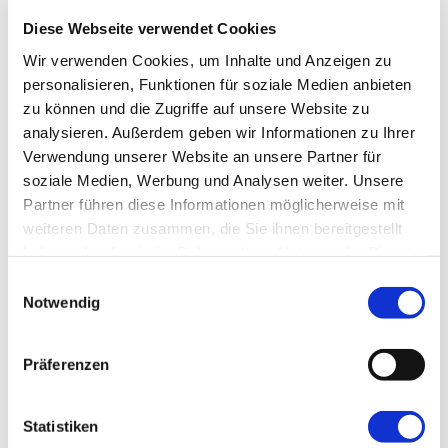
Diese Webseite verwendet Cookies
Termine & Preise
Wir verwenden Cookies, um Inhalte und Anzeigen zu
personalisieren, Funktionen für soziale Medien anbieten
zu können und die Zugriffe auf unsere Website zu
analysieren. Außerdem geben wir Informationen zu Ihrer
Verwendung unserer Website an unsere Partner für
soziale Medien, Werbung und Analysen weiter. Unsere
Leistung
Partner führen diese Informationen möglicherweise mit
weiteren Daten zusammen, die Sie ihnen bereitgestellt
haben oder die sie im Rahmen Ihrer Nutzung der Dienste
gesammelt haben.
Einwilligungsauswahl
Notwendig
Präferenzen
Reiseleitung, Skiguiding und Rahmenprogramm
(nur inkl. beim Kauf des Skipasses vorab!)
Verwöhnpension:
Statistiken