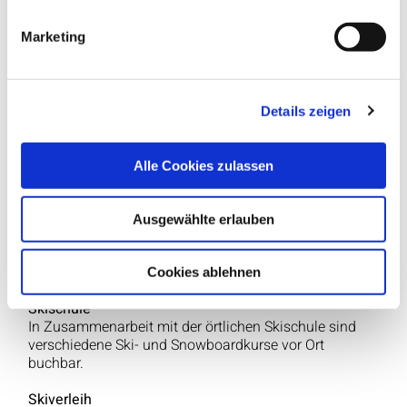
Übernachtung im Zimmer mit DU oder Bad
und WC, Sat-TV und überwiegend Balkon
oder Terrasse
Marketing
reichhaltiges Frühstücksbuffet (inkl.
Anreisetag)
Suppentopf als Mittagssnack
Nachmittagsjause
Details zeigen
abends abwechslungsreiches
Themenbuffet inkl. Suppe, diverse Vorspeisen,
Salat- & Dessertbuffet
Alle Cookies zulassen
Getränke: Bier, Wein und ausgewählte
Softdrinks vom Getränkebuffet während
des Abendessens inklusive
Ausgewählte erlauben
Nutzung von Schwimmbad, Panorama-Sauna,
Fitness, Tischtennis
Ortstaxe
Cookies ablehnen
Skischule
In Zusammenarbeit mit der örtlichen Skischule sind
verschiedene Ski- und Snowboardkurse vor Ort
buchbar.
Skiverleih