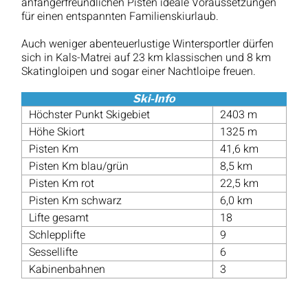
anfängerfreundlichen Pisten ideale Voraussetzungen
für einen entspannten Familienskiurlaub.
Auch weniger abenteuerlustige Wintersportler dürfen
sich in Kals-Matrei auf 23 km klassischen und 8 km
Skatingloipen und sogar einer Nachtloipe freuen.
Ski-Info
Höchster Punkt Skigebiet
2403 m
Höhe Skiort
1325 m
Pisten Km
41,6 km
Pisten Km blau/grün
8,5 km
Pisten Km rot
22,5 km
Pisten Km schwarz
6,0 km
Lifte gesamt
18
Schlepplifte
9
Sessellifte
6
Kabinenbahnen
3