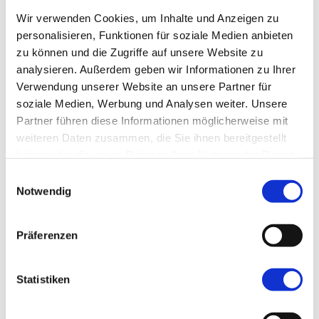
Bitte ordnen Sie die Leistung den Teilnehmern zu:
1
2
Wir verwenden Cookies, um Inhalte und Anzeigen zu
personalisieren, Funktionen für soziale Medien anbieten
Zimmerart
zu können und die Zugriffe auf unsere Website zu
analysieren. Außerdem geben wir Informationen zu Ihrer
Verwendung unserer Website an unsere Partner für
WEITERE
WENIGER
soziale Medien, Werbung und Analysen weiter. Unsere
Partner führen diese Informationen möglicherweise mit
Gutschein
weiteren Daten zusammen, die Sie ihnen bereitgestellt
haben oder die sie im Rahmen Ihrer Nutzung der Dienste
PRÜFEN
gesammelt haben.
Einwilligungsauswahl
Notwendig
Achtung:
Reiseversicherungen
können nach
Präferenzen
Beendigung der Buchung online hinzugebucht
werden.
Bitte achtet auf den entsprechenden Link!
Statistiken