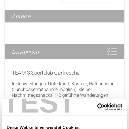
Anreise
Leistungen
TEAM 3 Sportclub Garfrescha
Inklusivleitungen: Unterkunft, Kurtaxe, Halbpension
(Lunchpaketmitnahme möglich), kleine
TEST
Nachmittagssnacks, 1-2 geführte Wanderungen
oder Mountainbiketouren wie beschrieben,
kostenloser Mountainbikeverleih, TEAM 3
Reiseleitung und Programm, Kinderprogramm (6 -
13 Jahre) wie beschrieben
Diese Webseite verwendet Cookies